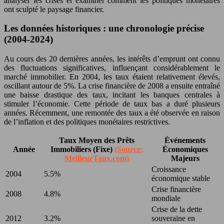
analyser les crises et examiner comment les politiques monétaires
ont sculpté le paysage financier.
Les données historiques : une chronologie précise
(2004-2024)
Au cours des 20 dernières années, les intérêts d’emprunt ont connu
des fluctuations significatives, influençant considérablement le
marché immobilier. En 2004, les taux étaient relativement élevés,
oscillant autour de 5%. La crise financière de 2008 a ensuite entraîné
une baisse drastique des taux, incitant les banques centrales à
stimuler l’économie. Cette période de taux bas a duré plusieurs
années. Récemment, une remontée des taux a été observée en raison
de l’inflation et des politiques monétaires restrictives.
Taux Moyen des Prêts
Événements
Année
Immobiliers (Fixe)
(Source:
Économiques
MeilleurTaux.com)
Majeurs
Croissance
2004
5.5%
économique stable
Crise financière
2008
4.8%
mondiale
Crise de la dette
2012
3.2%
souveraine en