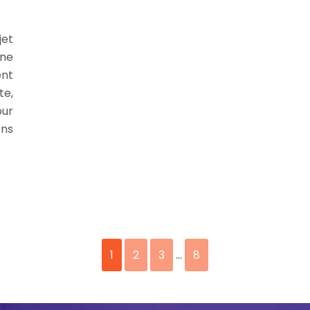
et
une
ent
te,
our
ons
1
2
3
…
8