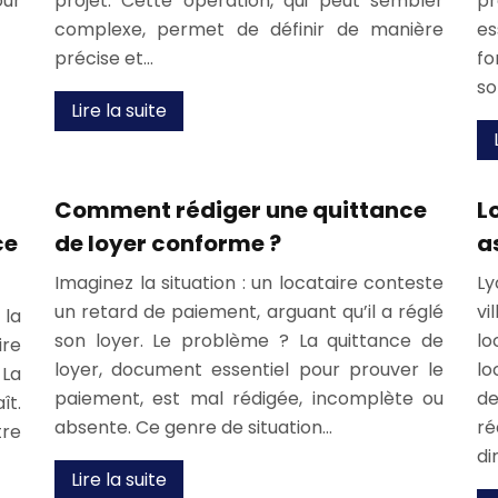
our
projet. Cette opération, qui peut sembler
pr
complexe, permet de définir de manière
e
précise et…
fo
so
Lire la suite
Comment rédiger une quittance
L
ce
de loyer conforme ?
a
Imaginez la situation : un locataire conteste
Ly
un retard de paiement, arguant qu’il a réglé
vi
la
son loyer. Le problème ? La quittance de
lo
ire
loyer, document essentiel pour prouver le
lo
 La
paiement, est mal rédigée, incomplète ou
de
ît.
absente. Ce genre de situation…
r
tre
di
Lire la suite