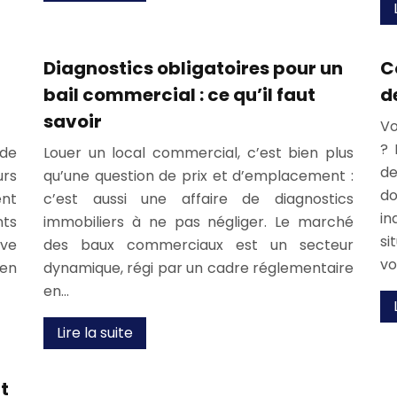
Diagnostics obligatoires pour un
C
bail commercial : ce qu’il faut
d
savoir
Vo
? 
 de
Louer un local commercial, c’est bien plus
d
urs
qu’une question de prix et d’emplacement :
do
ent
c’est aussi une affaire de diagnostics
i
nts
immobiliers à ne pas négliger. Le marché
si
ive
des baux commerciaux est un secteur
v
en
dynamique, régi par un cadre réglementaire
en…
Lire la suite
t