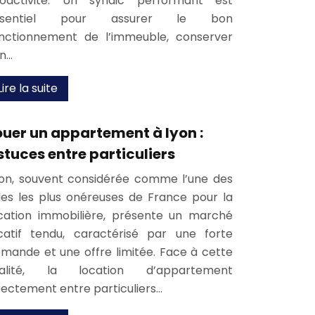
oactivité. Un syndic performant est
ssentiel pour assurer le bon
nctionnement de l’immeuble, conserver
n…
Lire la suite
ouer un appartement à lyon :
stuces entre particuliers
on, souvent considérée comme l’une des
lles les plus onéreuses de France pour la
cation immobilière, présente un marché
catif tendu, caractérisé par une forte
mande et une offre limitée. Face à cette
éalité, la location d’appartement
rectement entre particuliers…