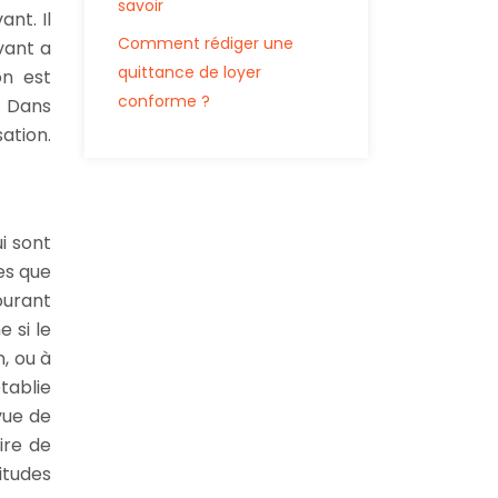
savoir
nt. Il
Comment rédiger une
vant a
quittance de loyer
on est
conforme ?
. Dans
ation.
i sont
es que
ourant
 si le
, ou à
ablie
vue de
ire de
itudes