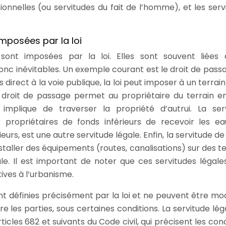
ionnelles (ou servitudes du fait de l’homme), et les serv
imposées par la loi
 sont imposées par la loi. Elles sont souvent liées
donc inévitables. Un exemple courant est le droit de pass
 direct à la voie publique, la loi peut imposer à un terrain
 droit de passage permet au propriétaire du terrain e
mplique de traverser la propriété d’autrui. La ser
propriétaires de fonds inférieurs de recevoir les ea
rs, est une autre servitude légale. Enfin, la servitude de 
nstaller des équipements (routes, canalisations) sur des te
le. Il est important de noter que ces servitudes légale
tives à l’urbanisme.
nt définies précisément par la loi et ne peuvent être mod
e les parties, sous certaines conditions. La servitude lég
icles 682 et suivants du Code civil, qui précisent les con