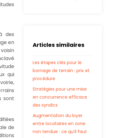
itudes
 à des
age en
Articles similaires
 voisin
nclavé
Les étapes clés pour le
vitude
bornage de terrain : prix et
ux qui
procédure
voirie,
Stratégies pour une mise
rrains
en concurrence efficace
s sont
des syndics
Augmentation du loyer
ifiées
entre locataires en zone
ale de
non tendue : ce qu’il faut
ditions