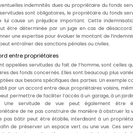
ventuelles indemnités dues au propriétaire du fonds serva
rvitudes sont obligatoires, le propriétaire du fonds ser
de lui cause un préjudice important. Cette indemnisati
eut être déterminée par un juge en cas de désaccord
nner une expertise pour évaluer le montant de l’indemnis
eut entraîner des sanctions pénales ou civiles.
ord entre propriétaires
t appelées servitudes du fait de l’homme, sont celles qu
aires des fonds concernés. Elles sont beaucoup plus varié
aptées aux besoins spécifiques des parties. Un exemple c
abli par un accord entre deux propriétaires voisins, même
eut permettre de faciliter l’accès à un garage, à un jardin
é. Une servitude de vue peut également être ét
iétaire de ne pas construire de manière à obstruer la 
 pas bâtir peut être établie, interdisant à un propriéta
, afin de préserver un espace vert ou une vue. Ces serv