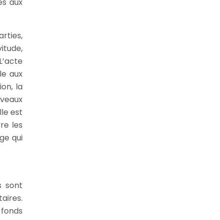
es aux
rties,
itude,
L’acte
le aux
on, la
uveaux
le est
re les
uge qui
s sont
aires.
 fonds