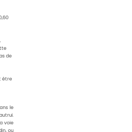
0,60
,
tte
as de
t être
ans le
utrui.
a voie
din, ou