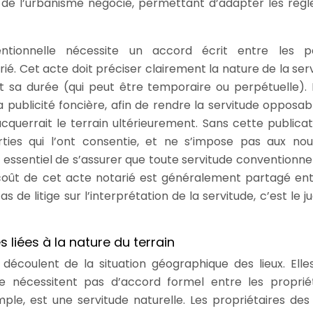
 de l’urbanisme négocié, permettant d’adapter les règl
entionnelle nécessite un accord écrit entre les pa
é. Cet acte doit préciser clairement la nature de la serv
t sa durée (qui peut être temporaire ou perpétuelle). 
a publicité foncière, afin de rendre la servitude opposab
cquerrait le terrain ultérieurement. Sans cette publicati
arties qui l’ont consentie, et ne s’impose pas aux no
c essentiel de s’assurer que toute servitude conventionnel
coût de cet acte notarié est généralement partagé ent
 de litige sur l’interprétation de la servitude, c’est le j
s liées à la nature du terrain
i découlent de la situation géographique des lieux. Elle
e nécessitent pas d’accord formel entre les propriét
le, est une servitude naturelle. Les propriétaires des