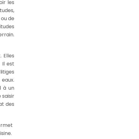
ir les
tudes,
 ou de
itudes
rrain.
 Elles
Il est
itiges
 eaux.
l à un
 saisir
at des
permet
isine.