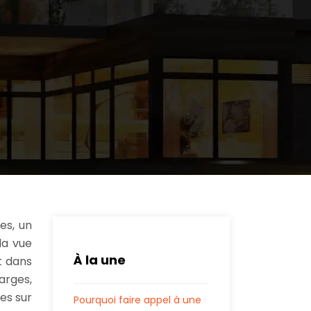
es, un
la vue
À la une
t dans
arges,
es sur
Pourquoi faire appel à une