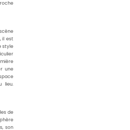
proche
 scène
il est
e style
culier
umière
er une
espace
 lieu.
les de
sphère
s, son