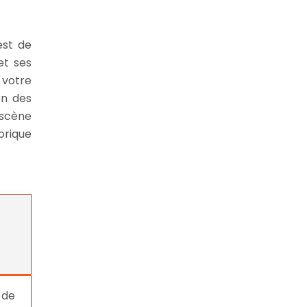
est de
et ses
 votre
on des
 scène
orique
 de