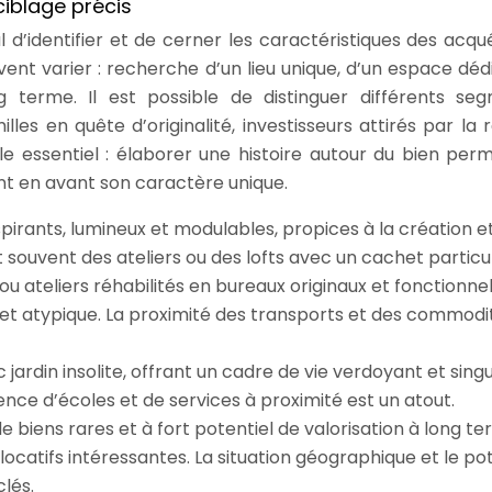
ciblage précis
l d’identifier et de cerner les caractéristiques des acqu
ent varier : recherche d’un lieu unique, d’un espace dédi
g terme. Il est possible de distinguer différents se
lles en quête d’originalité, investisseurs attirés par la 
rôle essentiel : élaborer une histoire autour du bien per
ant en avant son caractère unique.
spirants, lumineux et modulables, propices à la création e
nt souvent des ateliers ou des lofts avec un cachet particul
ou ateliers réhabilités en bureaux originaux et fonctionnel
t et atypique. La proximité des transports et des commodi
jardin insolite, offrant un cadre de vie verdoyant et singul
sence d’écoles et de services à proximité est un atout.
e biens rares et à fort potentiel de valorisation à long te
ocatifs intéressantes. La situation géographique et le pot
lés.