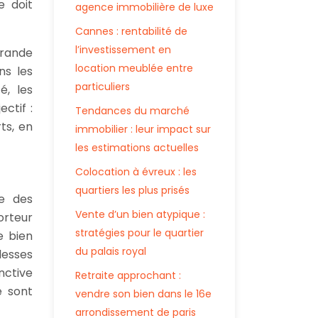
e doit
agence immobilière de luxe
Cannes : rentabilité de
l’investissement en
Grande
location meublée entre
ns les
particuliers
é, les
ctif :
Tendances du marché
ts, en
immobilier : leur impact sur
les estimations actuelles
Colocation à évreux : les
quartiers les plus prisés
e des
Vente d’un bien atypique :
orteur
stratégies pour le quartier
e bien
du palais royal
blesses
nctive
Retraite approchant :
e sont
vendre son bien dans le 16e
arrondissement de paris