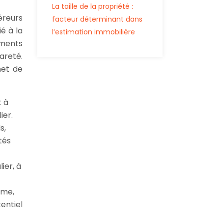
La taille de la propriété :
éreurs
facteur déterminant dans
é à la
l’estimation immobilière
gments
rareté.
met de
t à
ier.
s,
tés
ier, à
rme,
entiel