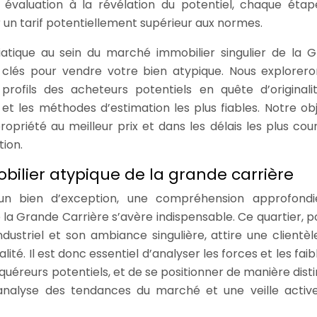
évaluation à la révélation du potentiel, chaque étap
er un tarif potentiellement supérieur aux normes.
iatique au sein du marché immobilier singulier de la 
 clés pour vendre votre bien atypique. Nous explorero
 profils des acheteurs potentiels en quête d’originalit
et les méthodes d’estimation les plus fiables. Notre obje
ropriété au meilleur prix et dans les délais les plus cour
tion.
lier atypique de la grande carrière
un bien d’exception, une compréhension approfondi
la Grande Carrière s’avère indispensable. Ce quartier, p
dustriel et son ambiance singulière, attire une clientèl
lité. Il est donc essentiel d’analyser les forces et les fai
cquéreurs potentiels, et de se positionner de manière disti
analyse des tendances du marché et une veille activ