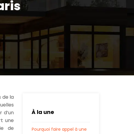
aris
 de la
uelles
À la une
r d’un
rt une
ie de
Pourquoi faire appel à une