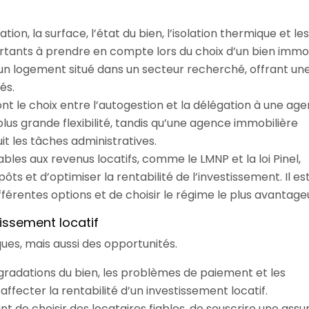
sation, la surface, l’état du bien, l’isolation thermique et les
tants à prendre en compte lors du choix d’un bien immob
r un logement situé dans un secteur recherché, offrant un
és.
ont le choix entre l’autogestion et la délégation à une ag
plus grande flexibilité, tandis qu’une agence immobilière
uit les tâches administratives.
bles aux revenus locatifs, comme le LMNP et la loi Pinel,
s et d’optimiser la rentabilité de l’investissement. Il es
fférentes options et de choisir le régime le plus avantage
tissement locatif
ues, mais aussi des opportunités.
égradations du bien, les problèmes de paiement et les
fecter la rentabilité d’un investissement locatif.
ant de choisir des locataires fiables, de souscrire une ass