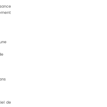
ssance
nement
 une
de
ans
iel de