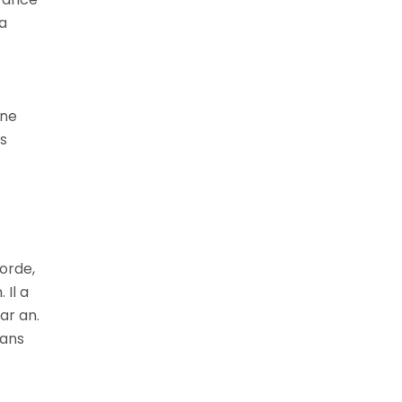
la
une
s
orde,
Il a
ar an.
dans