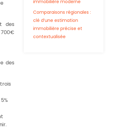
immobilière moderne
re
Comparaisons régionales :
clé d’une estimation
et des
immobilière précise et
e 700€
contextualisée
ce des
trois
e 5%
nt
ir.