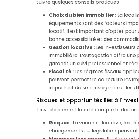
suivre quelques conseils pratiques.
Choix du bien immobilier :
La locali
équipements sont des facteurs impor
locatif. Il est important d’opter pou
bonne accessibilité et des commodit
Gestion locative :
Les investisseurs 
immobilière. L’autogestion offre une 
garantit un suivi professionnel et réd
Fiscalité :
Les régimes fiscaux applica
peuvent permettre de réduire les impôt
important de se renseigner sur les di
Risques et opportunités liés à l’inves
L’investissement locatif comporte des risq
Risques :
La vacance locative, les d
changements de législation peuvent af
Minimiser les risques :
Il est import