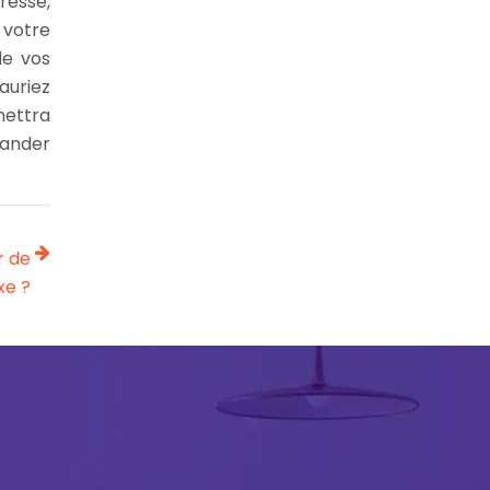
éresse,
 votre
de vos
auriez
mettra
mander
r de
xe ?