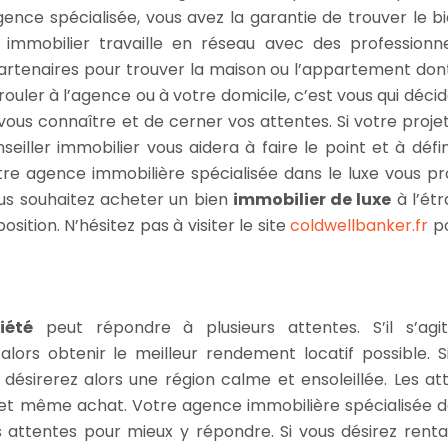
ence spécialisée, vous avez la garantie de trouver le bi
 immobilier travaille en réseau avec des professionn
s partenaires pour trouver la maison ou l’appartement don
uler à l’agence ou à votre domicile, c’est vous qui décid
ous connaître et de cerner vos attentes. Si votre projet
iller immobilier vous aidera à faire le point et à défin
tre agence immobilière spécialisée dans le luxe vous p
ous souhaitez acheter un bien
immobilier de luxe
à l’étr
sition. N’hésitez pas à visiter le site
coldwellbanker.fr
p
iété
peut répondre à plusieurs attentes. S’il s’agi
 alors obtenir le meilleur rendement locatif possible. S
sirerez alors une région calme et ensoleillée. Les at
l et même achat. Votre agence immobilière spécialisée d
s attentes pour mieux y répondre. Si vous désirez rentab