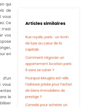
en qui
els de
t vous
ez. Ce
Articles similaires
 n’est
ir vos
Rue royale, paris : un écrin
ropose
de luxe au cœur de la
anger,
capitale
our en
Comment négocier un
appartement location paris
6 sans se ruiner ?
t d’un
Pourquoi Mougins est-elle
i vous
l’adresse prisée pour l’achat
tentes
de biens immobiliers de
ans le
prestige ?
iliser
Conseils pour acheter un