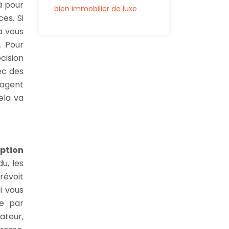
à pour
bien immobilier de luxe
es. Si
a vous
. Pour
cision
ec des
 agent
ela va
ption
u, les
prévoit
i vous
te par
ateur,