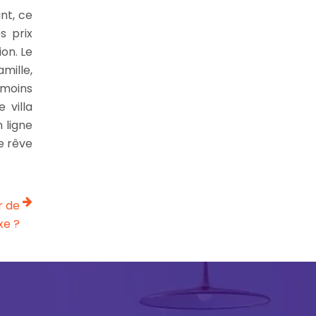
nt, ce
s prix
on. Le
mille,
 moins
 villa
 ligne
e rêve
r de
xe ?