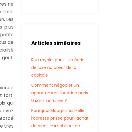
ces ne
 telle
on. Les
s plus
petits
cus de
Articles similaires
alisé
 goût.
Rue royale, paris : un écrin
de luxe au cœur de la
capitale
Comment négocier un
biance
appartement location paris
 fort.
6 sans se ruiner ?
ix qui
s avez
Pourquoi Mougins est-elle
nforcé
l’adresse prisée pour l’achat
e très
de biens immobiliers de