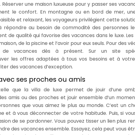
 Réserver une maison luxueuse pour y passer ses vacan
nt le confort. En montagne ou en bord de mer, une
aisible et relaxant, les voyageurs privilégient cette soluti
 à répondre au besoin de commodité des personnes le
t de qualité qui favorise des vacances dans le luxe. Les 
ison, de la piscine et l’avoir pour eux seuls. Pour des vé
n de vacances dès à présent. Sur un site spéci
uver les offres adaptées à tous vos besoins et à votre
fiter des vacances d’exception.
avec ses proches ou amis
telle que la villa de luxe permet de jouir d’une am
 des amis ou des proches et jouir ensemble d’un moment
rsonnes que vous aimez le plus au monde. C’est un cho
nne et à vous déconnecter de votre habitude. Puis, si vou
asion de se pardonner. Vous pouvez tisser un lien plus re
endre des vacances ensemble. Essayez, cela peut vous êtr