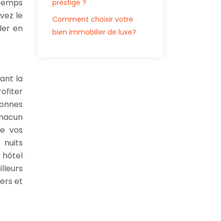
u temps
prestige ?
avez le
Comment choisir votre
ler en
bien immobilier de luxe?
yant la
ofiter
sonnes
chacun
de vos
 nuits
n hôtel
lleurs
ers et