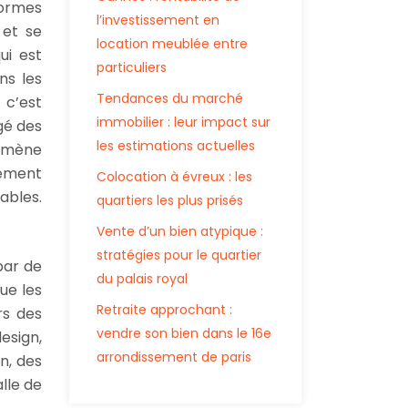
normes
l’investissement en
et se
location meublée entre
ui est
particuliers
ns les
Tendances du marché
i
c’est
immobilier : leur impact sur
gé des
les estimations actuelles
 amène
alement
Colocation à évreux : les
ables.
quartiers les plus prisés
Vente d’un bien atypique :
stratégies pour le quartier
par de
du palais royal
ue les
Retraite approchant :
rs des
vendre son bien dans le 16e
esign,
arrondissement de paris
n, des
lle de