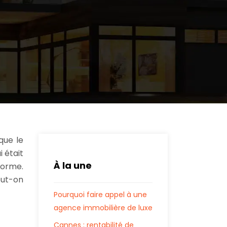
que le
 était
À la une
norme.
ut-on
Pourquoi faire appel à une
agence immobilière de luxe
Cannes : rentabilité de