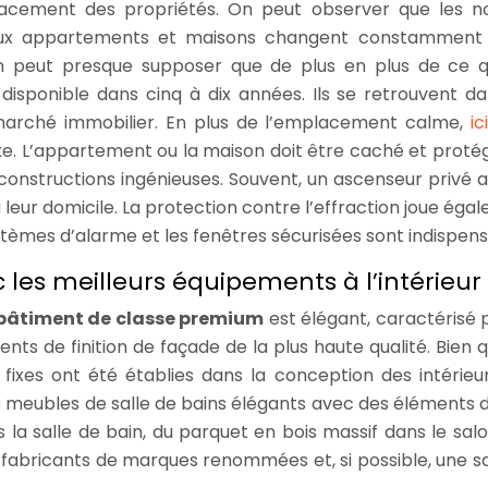
placement des propriétés. On peut observer que les 
ux appartements et maisons changent constamment 
n peut presque supposer que de plus en plus de ce q
sponible dans cinq à dix années. Ils se retrouvent da
 marché immobilier. En plus de l’emplacement calme,
ic
 luxe. L’appartement ou la maison doit être caché et proté
s constructions ingénieuses. Souvent, un ascenseur privé
à leur domicile. La protection contre l’effraction joue ég
systèmes d’alarme et les fenêtres sécurisées sont indispens
les meilleurs équipements à l’intérieur
bâtiment de classe premium
est élégant, caractérisé 
ts de finition de façade de la plus haute qualité. Bien q
 fixes ont été établies dans la conception des intérieu
es meubles de salle de bains élégants avec des éléments d
 la salle de bain, du parquet en bois massif dans le salo
e fabricants de marques renommées et, si possible, une sa